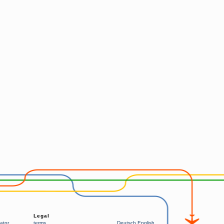
Legal
ator
terms
Deutsch
English