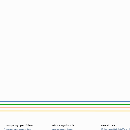
company profiles
aircargobook
services
forwarding agencies
,
press enquiries
Volume-Weight-Calcul