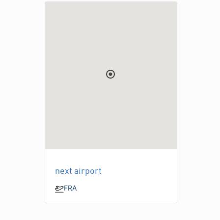
next airport
FRA