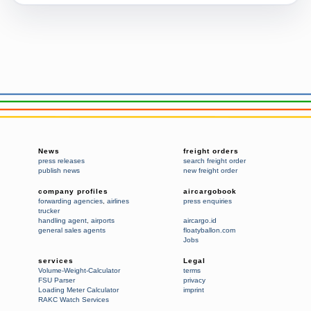
News
freight orders
press releases
search freight order
publish news
new freight order
company profiles
aircargobook
forwarding agencies
,
airlines
press enquiries
trucker
handling agent
,
airports
aircargo.id
general sales agents
floatyballon.com
Jobs
services
Legal
Volume-Weight-Calculator
terms
FSU Parser
privacy
Loading Meter Calculator
imprint
RAKC Watch Services