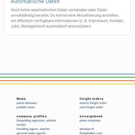
Automatische Daten
Noch keine automatischen Daten vorhanden oder Daten
unvollständig/veraltet. Du kannst eine Aktualisierung anstoßen,
um öffentlich verfügbare Informationen (z. B. Impressum, Kontakt,
Jobs, Management) automatisch anzureichern.
News
freight orders
press releases
search freight order
publish news
new freight order
company profiles
aircargobook
forwarding agencies
,
airlines
press enquiries
trucker
handling agent
,
airports
aircargo.id
general sales agents
floatyballon.com