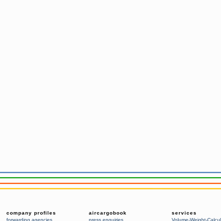
company profiles
aircargobook
services
forwarding agencies
,
press enquiries
Volume-Weight-Calcul