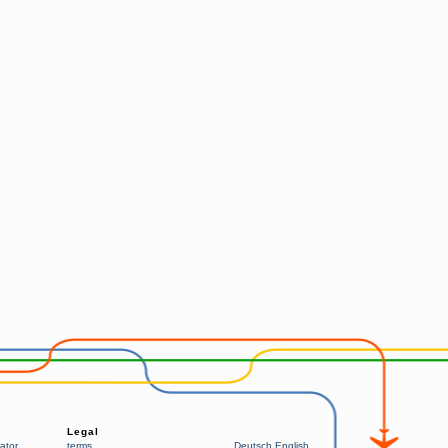
Legal
ator
terms
Deutsch
English