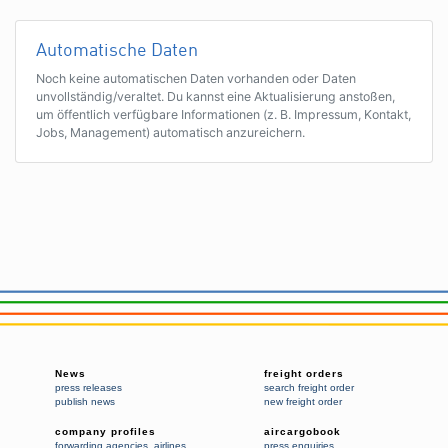
Automatische Daten
Noch keine automatischen Daten vorhanden oder Daten
unvollständig/veraltet. Du kannst eine Aktualisierung anstoßen,
um öffentlich verfügbare Informationen (z. B. Impressum, Kontakt,
Jobs, Management) automatisch anzureichern.
News
freight orders
press releases
search freight order
publish news
new freight order
company profiles
aircargobook
forwarding agencies
,
airlines
press enquiries