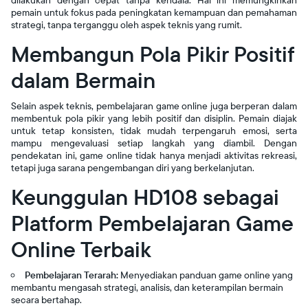
dilakukan dengan cepat tanpa kendala. Hal ini memungkinkan
pemain untuk fokus pada peningkatan kemampuan dan pemahaman
strategi, tanpa terganggu oleh aspek teknis yang rumit.
Membangun Pola Pikir Positif
dalam Bermain
Selain aspek teknis, pembelajaran game online juga berperan dalam
membentuk pola pikir yang lebih positif dan disiplin. Pemain diajak
untuk tetap konsisten, tidak mudah terpengaruh emosi, serta
mampu mengevaluasi setiap langkah yang diambil. Dengan
pendekatan ini, game online tidak hanya menjadi aktivitas rekreasi,
tetapi juga sarana pengembangan diri yang berkelanjutan.
Keunggulan HD108 sebagai
Platform Pembelajaran Game
Online Terbaik
Pembelajaran Terarah:
Menyediakan panduan game online yang
membantu mengasah strategi, analisis, dan keterampilan bermain
secara bertahap.