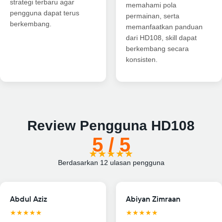
strategi terbaru agar
memahami pola
pengguna dapat terus
permainan, serta
berkembang.
memanfaatkan panduan
dari HD108, skill dapat
berkembang secara
konsisten.
Review Pengguna HD108
5 / 5
★★★★★
Berdasarkan 12 ulasan pengguna
Abdul Aziz
Abiyan Zimraan
★★★★★
★★★★★