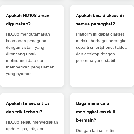
Apakah HD108 aman
Apakah bisa diakses di
digunakan?
semua perangkat?
HD108 mengutamakan
Platform ini dapat diakses
keamanan pengguna
melalui berbagai perangkat
dengan sistem yang
seperti smartphone, tablet,
dirancang untuk
dan desktop dengan
melindungi data dan
performa yang stabil.
memberikan pengalaman
yang nyaman.
Apakah tersedia tips
Bagaimana cara
dan trik terbaru?
meningkatkan skill
bermain?
HD108 selalu menyediakan
update tips, trik, dan
Dengan latihan rutin,