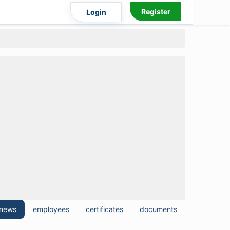
Register
Login
news
employees
certificates
documents