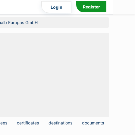
Register
Login
erhalb Europas GmbH
yees
certificates
destinations
documents