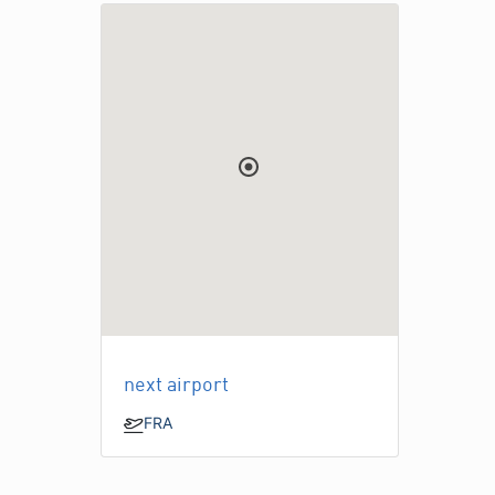
next airport
FRA