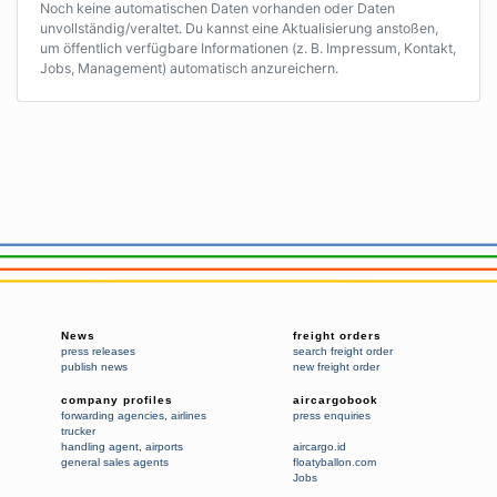
Noch keine automatischen Daten vorhanden oder Daten
unvollständig/veraltet. Du kannst eine Aktualisierung anstoßen,
um öffentlich verfügbare Informationen (z. B. Impressum, Kontakt,
Jobs, Management) automatisch anzureichern.
News
freight orders
press releases
search freight order
publish news
new freight order
company profiles
aircargobook
forwarding agencies
,
airlines
press enquiries
trucker
handling agent
,
airports
aircargo.id
general sales agents
floatyballon.com
Jobs