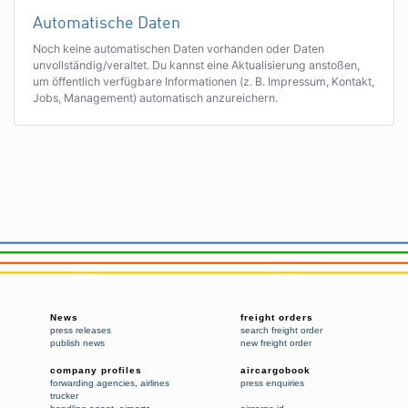
Automatische Daten
Noch keine automatischen Daten vorhanden oder Daten
unvollständig/veraltet. Du kannst eine Aktualisierung anstoßen,
um öffentlich verfügbare Informationen (z. B. Impressum, Kontakt,
Jobs, Management) automatisch anzureichern.
News
freight orders
press releases
search freight order
publish news
new freight order
company profiles
aircargobook
forwarding agencies
,
airlines
press enquiries
trucker