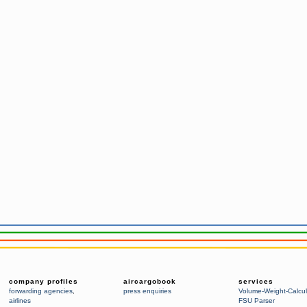
company profiles
aircargobook
services
forwarding agencies
,
press enquiries
Volume-Weight-Calcul
airlines
FSU Parser