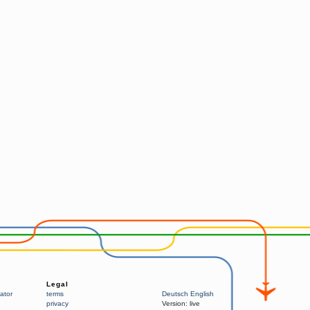
Legal
ator
terms
Deutsch
English
privacy
Version:
live