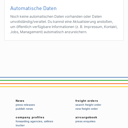
Automatische Daten
Noch keine automatischen Daten vorhanden oder Daten
unvollständig/veraltet. Du kannst eine Aktualisierung anstoßen,
um öffentlich verfügbare Informationen (z. B. Impressum, Kontakt,
Jobs, Management) automatisch anzureichern.
News
freight orders
press releases
search freight order
publish news
new freight order
company profiles
aircargobook
forwarding agencies
,
airlines
press enquiries
trucker