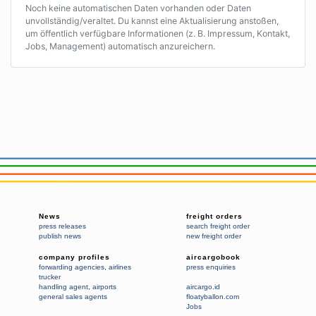
Noch keine automatischen Daten vorhanden oder Daten
unvollständig/veraltet. Du kannst eine Aktualisierung anstoßen,
um öffentlich verfügbare Informationen (z. B. Impressum, Kontakt,
Jobs, Management) automatisch anzureichern.
News
freight orders
press releases
search freight order
publish news
new freight order
company profiles
aircargobook
forwarding agencies
,
airlines
press enquiries
trucker
handling agent
,
airports
aircargo.id
general sales agents
floatyballon.com
Jobs