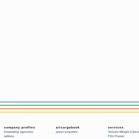
company profiles
aircargobook
services
forwarding agencies
,
press enquiries
Volume-Weight-Calcul
airlines
FSU Parser