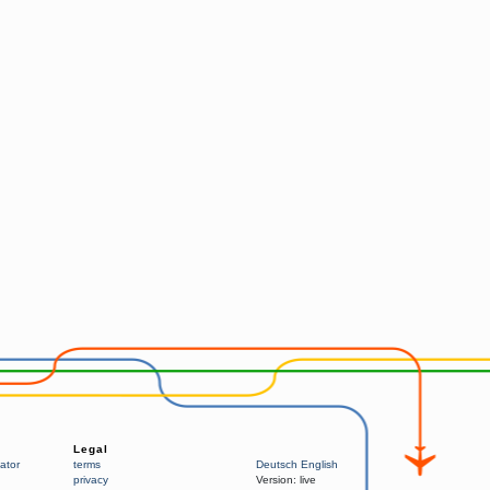
Legal
ator
terms
Deutsch
English
privacy
Version:
live