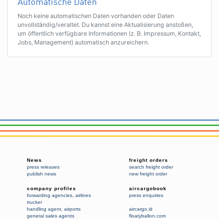
Automatische Daten
Noch keine automatischen Daten vorhanden oder Daten
unvollständig/veraltet. Du kannst eine Aktualisierung anstoßen,
um öffentlich verfügbare Informationen (z. B. Impressum, Kontakt,
Jobs, Management) automatisch anzureichern.
News
freight orders
press releases
search freight order
publish news
new freight order
company profiles
aircargobook
forwarding agencies
,
airlines
press enquiries
trucker
handling agent
,
airports
aircargo.id
general sales agents
floatyballon.com