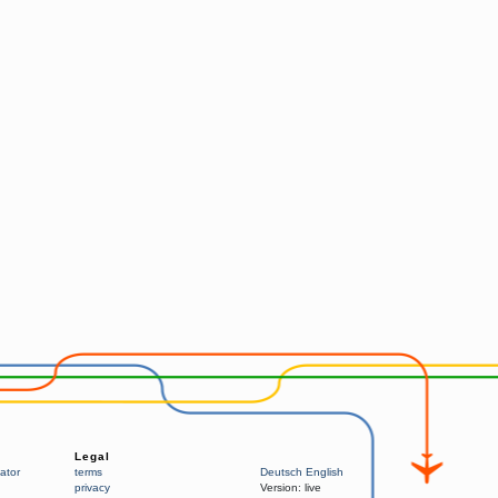
Legal
ator
terms
Deutsch
English
privacy
Version:
live