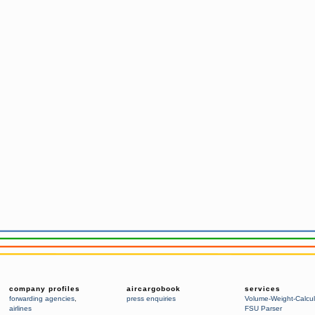
company profiles
aircargobook
services
forwarding agencies
,
press enquiries
Volume-Weight-Calcul
airlines
FSU Parser