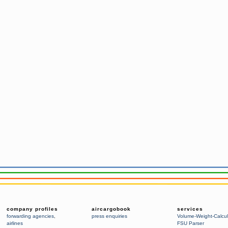
company profiles
aircargobook
services
forwarding agencies
,
press enquiries
Volume-Weight-Calcul
airlines
FSU Parser