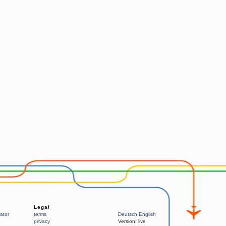
Legal
ator
terms
Deutsch
English
privacy
Version:
live