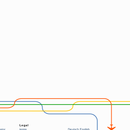
Legal
ator
terms
Deutsch
English