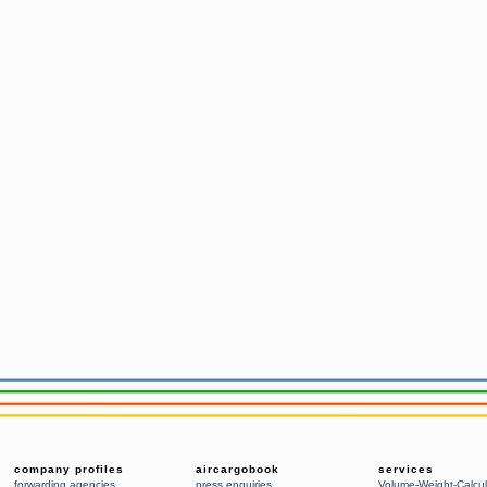
company profiles
aircargobook
services
forwarding agencies
,
press enquiries
Volume-Weight-Calcul