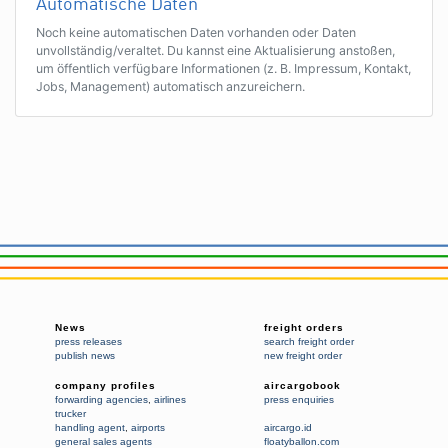
Automatische Daten
Noch keine automatischen Daten vorhanden oder Daten
unvollständig/veraltet. Du kannst eine Aktualisierung anstoßen,
um öffentlich verfügbare Informationen (z. B. Impressum, Kontakt,
Jobs, Management) automatisch anzureichern.
News
freight orders
press releases
search freight order
publish news
new freight order
company profiles
aircargobook
forwarding agencies
,
airlines
press enquiries
trucker
handling agent
,
airports
aircargo.id
general sales agents
floatyballon.com