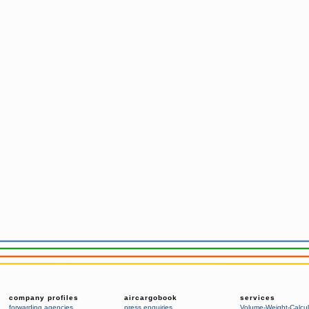
company profiles
aircargobook
services
forwarding agencies
,
press enquiries
Volume-Weight-Calcul