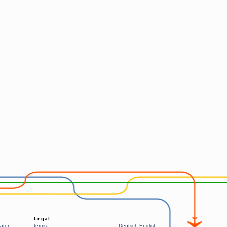
Legal
ator
terms
Deutsch
English