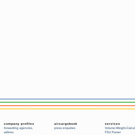
company profiles
aircargobook
services
forwarding agencies
,
press enquiries
Volume-Weight-Calcul
airlines
FSU Parser