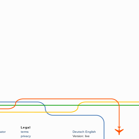
Legal
ator
terms
Deutsch
English
privacy
Version:
live