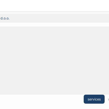
 d.o.o.
services