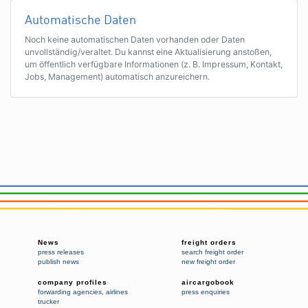
Automatische Daten
Noch keine automatischen Daten vorhanden oder Daten
unvollständig/veraltet. Du kannst eine Aktualisierung anstoßen,
um öffentlich verfügbare Informationen (z. B. Impressum, Kontakt,
Jobs, Management) automatisch anzureichern.
News
freight orders
press releases
search freight order
publish news
new freight order
company profiles
aircargobook
forwarding agencies
,
airlines
press enquiries
trucker