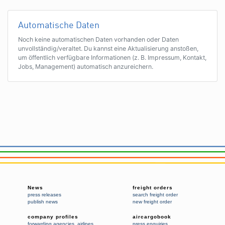
Automatische Daten
Noch keine automatischen Daten vorhanden oder Daten
unvollständig/veraltet. Du kannst eine Aktualisierung anstoßen,
um öffentlich verfügbare Informationen (z. B. Impressum, Kontakt,
Jobs, Management) automatisch anzureichern.
News
freight orders
press releases
search freight order
publish news
new freight order
company profiles
aircargobook
forwarding agencies
,
airlines
press enquiries