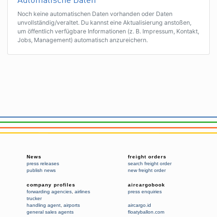
Automatische Daten
Noch keine automatischen Daten vorhanden oder Daten
unvollständig/veraltet. Du kannst eine Aktualisierung anstoßen,
um öffentlich verfügbare Informationen (z. B. Impressum, Kontakt,
Jobs, Management) automatisch anzureichern.
News
freight orders
press releases
search freight order
publish news
new freight order
company profiles
aircargobook
forwarding agencies
,
airlines
press enquiries
trucker
handling agent
,
airports
aircargo.id
general sales agents
floatyballon.com