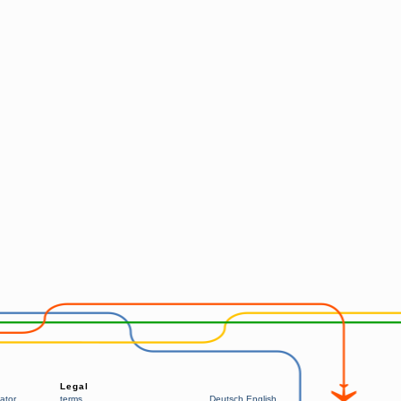
Legal
ator
terms
Deutsch
English