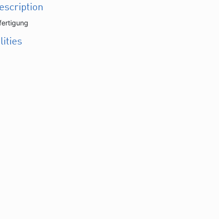
description
fertigung
lities