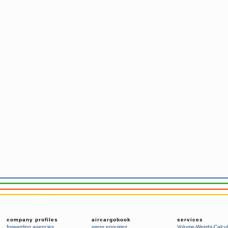
company profiles
aircargobook
services
forwarding agencies
,
press enquiries
Volume-Weight-Calcul