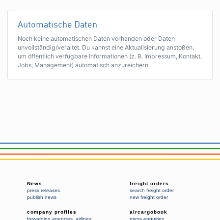
Automatische Daten
Noch keine automatischen Daten vorhanden oder Daten
unvollständig/veraltet. Du kannst eine Aktualisierung anstoßen,
um öffentlich verfügbare Informationen (z. B. Impressum, Kontakt,
Jobs, Management) automatisch anzureichern.
News
freight orders
press releases
search freight order
publish news
new freight order
company profiles
aircargobook
forwarding agencies
,
airlines
press enquiries