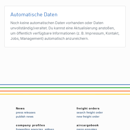
Automatische Daten
Noch keine automatischen Daten vorhanden oder Daten
unvollständig/veraltet. Du kannst eine Aktualisierung anstoßen,
um öffentlich verfügbare Informationen (z. B. Impressum, Kontakt,
Jobs, Management) automatisch anzureichern.
News
freight orders
press releases
search freight order
publish news
new freight order
company profiles
aircargobook
forwarding agencies
,
airlines
press enquiries