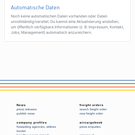
Automatische Daten
Noch keine automatischen Daten vorhanden oder Daten
unvollständig/veraltet. Du kannst eine Aktualisierung anstoßen,
um öffentlich verfügbare Informationen (z. B. Impressum, Kontakt,
Jobs, Management) automatisch anzureichern.
News
freight orders
press releases
search freight order
publish news
new freight order
company profiles
aircargobook
forwarding agencies
,
airlines
press enquiries
trucker