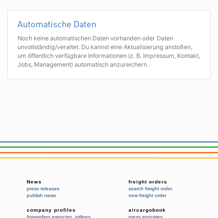
Automatische Daten
Noch keine automatischen Daten vorhanden oder Daten
unvollständig/veraltet. Du kannst eine Aktualisierung anstoßen,
um öffentlich verfügbare Informationen (z. B. Impressum, Kontakt,
Jobs, Management) automatisch anzureichern.
News
freight orders
press releases
search freight order
publish news
new freight order
company profiles
aircargobook
forwarding agencies
,
airlines
press enquiries