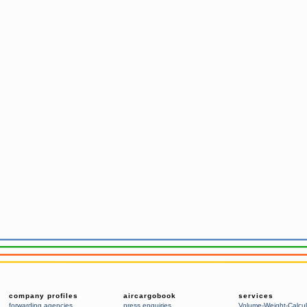
company profiles
aircargobook
services
forwarding agencies
,
press enquiries
Volume-Weight-Calcul