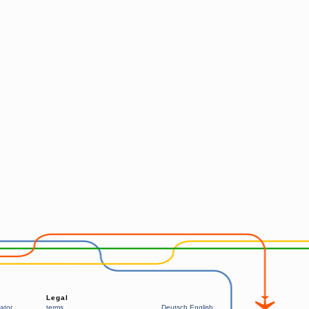
Legal
ator
terms
Deutsch
English