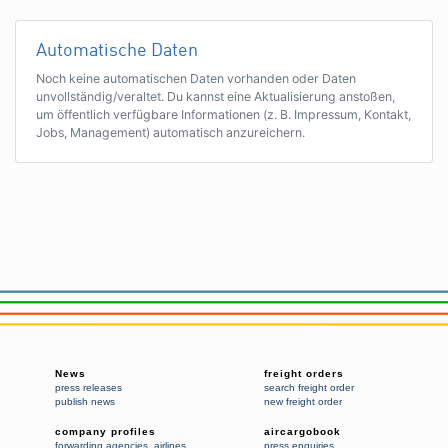
Automatische Daten
Noch keine automatischen Daten vorhanden oder Daten
unvollständig/veraltet. Du kannst eine Aktualisierung anstoßen,
um öffentlich verfügbare Informationen (z. B. Impressum, Kontakt,
Jobs, Management) automatisch anzureichern.
News
freight orders
press releases
search freight order
publish news
new freight order
company profiles
aircargobook
forwarding agencies
,
airlines
press enquiries