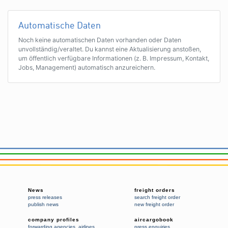
Automatische Daten
Noch keine automatischen Daten vorhanden oder Daten
unvollständig/veraltet. Du kannst eine Aktualisierung anstoßen,
um öffentlich verfügbare Informationen (z. B. Impressum, Kontakt,
Jobs, Management) automatisch anzureichern.
News
freight orders
press releases
search freight order
publish news
new freight order
company profiles
aircargobook
forwarding agencies
,
airlines
press enquiries