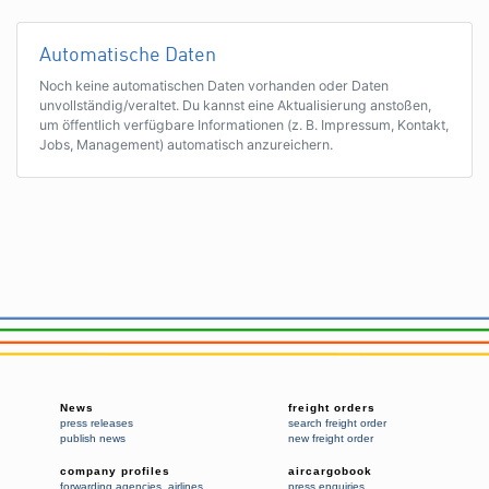
Automatische Daten
Noch keine automatischen Daten vorhanden oder Daten
unvollständig/veraltet. Du kannst eine Aktualisierung anstoßen,
um öffentlich verfügbare Informationen (z. B. Impressum, Kontakt,
Jobs, Management) automatisch anzureichern.
News
freight orders
press releases
search freight order
publish news
new freight order
company profiles
aircargobook
forwarding agencies
,
airlines
press enquiries