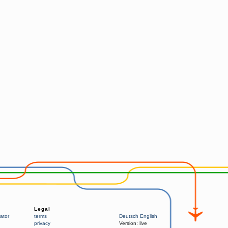
Legal
ator
terms
Deutsch
English
privacy
Version:
live