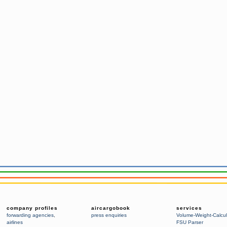
company profiles
aircargobook
services
forwarding agencies
,
press enquiries
Volume-Weight-Calcul
airlines
FSU Parser