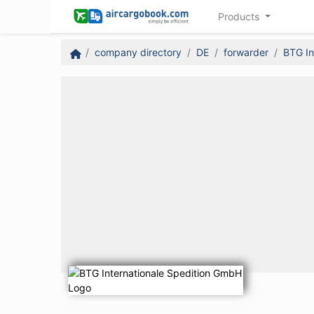
Products
company directory
DE
forwarder
BTG In