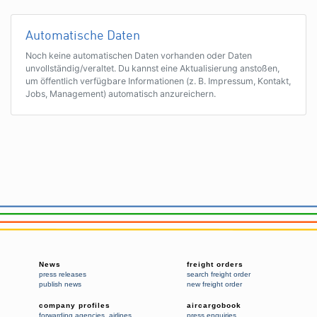
Automatische Daten
Noch keine automatischen Daten vorhanden oder Daten
unvollständig/veraltet. Du kannst eine Aktualisierung anstoßen,
um öffentlich verfügbare Informationen (z. B. Impressum, Kontakt,
Jobs, Management) automatisch anzureichern.
News
freight orders
press releases
search freight order
publish news
new freight order
company profiles
aircargobook
forwarding agencies
,
airlines
press enquiries