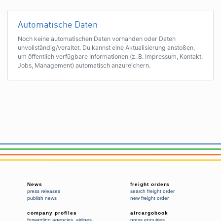
Automatische Daten
Noch keine automatischen Daten vorhanden oder Daten
unvollständig/veraltet. Du kannst eine Aktualisierung anstoßen,
um öffentlich verfügbare Informationen (z. B. Impressum, Kontakt,
Jobs, Management) automatisch anzureichern.
News
freight orders
press releases
search freight order
publish news
new freight order
company profiles
aircargobook
forwarding agencies
,
airlines
press enquiries