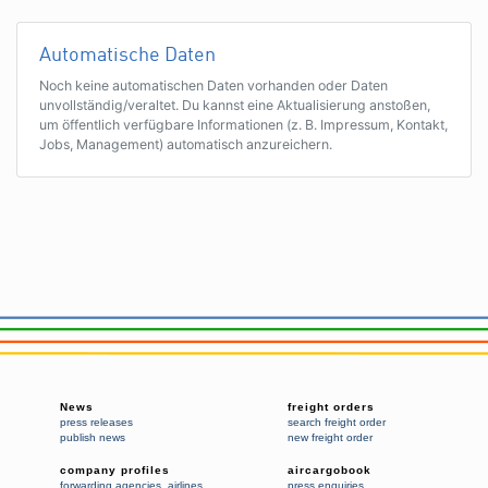
Automatische Daten
Noch keine automatischen Daten vorhanden oder Daten
unvollständig/veraltet. Du kannst eine Aktualisierung anstoßen,
um öffentlich verfügbare Informationen (z. B. Impressum, Kontakt,
Jobs, Management) automatisch anzureichern.
News
freight orders
press releases
search freight order
publish news
new freight order
company profiles
aircargobook
forwarding agencies
,
airlines
press enquiries