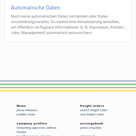
Automatische Daten
Noch keine automatischen Daten vorhanden oder Daten
unvollständig/veraltet. Du kannst eine Aktualisierung anstoßen,
um öffentlich verfügbare Informationen (z. B. Impressum, Kontakt,
Jobs, Management) automatisch anzureichern.
News
freight orders
press releases
search freight order
publish news
new freight order
company profiles
aircargobook
forwarding agencies
,
airlines
press enquiries
trucker