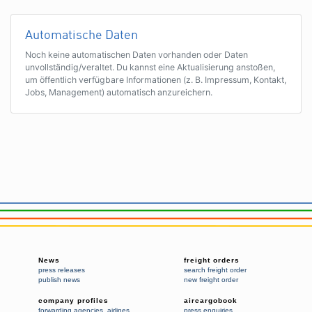
Automatische Daten
Noch keine automatischen Daten vorhanden oder Daten
unvollständig/veraltet. Du kannst eine Aktualisierung anstoßen,
um öffentlich verfügbare Informationen (z. B. Impressum, Kontakt,
Jobs, Management) automatisch anzureichern.
News
freight orders
press releases
search freight order
publish news
new freight order
company profiles
aircargobook
forwarding agencies
,
airlines
press enquiries