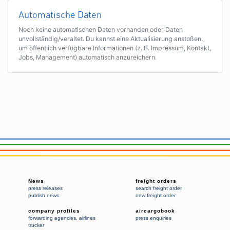
Automatische Daten
Noch keine automatischen Daten vorhanden oder Daten
unvollständig/veraltet. Du kannst eine Aktualisierung anstoßen,
um öffentlich verfügbare Informationen (z. B. Impressum, Kontakt,
Jobs, Management) automatisch anzureichern.
News
freight orders
press releases
search freight order
publish news
new freight order
company profiles
aircargobook
forwarding agencies
,
airlines
press enquiries
trucker