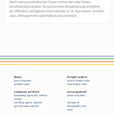
Noch keine automatischen Daten vorhanden oder Daten
unvollständig/veraltet. Du kannst eine Aktualisierung anstoßen,
um öffentlich verfügbare Informationen (z. B. Impressum, Kontakt,
Jobs, Management) automatisch anzureichern.
News
freight orders
press releases
search freight order
publish news
new freight order
company profiles
aircargobook
forwarding agencies
,
airlines
press enquiries
trucker
handling agent
,
airports
aircargo.id
general sales agents
floatyballon.com
Jobs