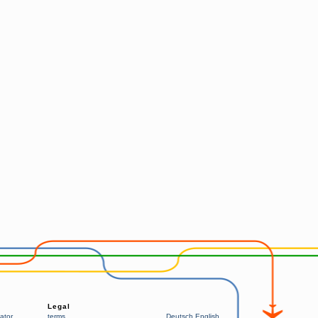
Legal
ator
terms
Deutsch
English