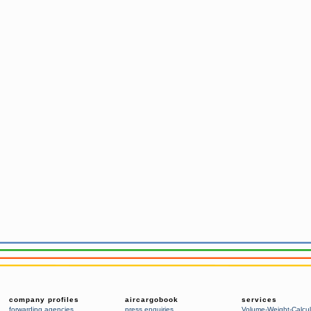
company profiles
aircargobook
services
forwarding agencies
,
press enquiries
Volume-Weight-Calcul