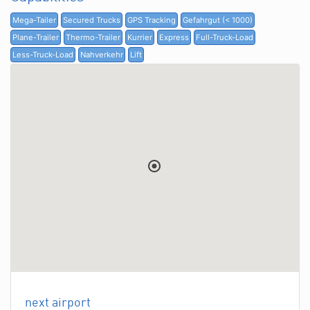
Mega-Tailer
Secured Trucks
GPS Tracking
Gefahrgut (< 1000)
Plane-Trailer
Thermo-Trailer
Kurrier
Express
Full-Truck-Load
Less-Truck-Load
Nahverkehr
Lift
next airport