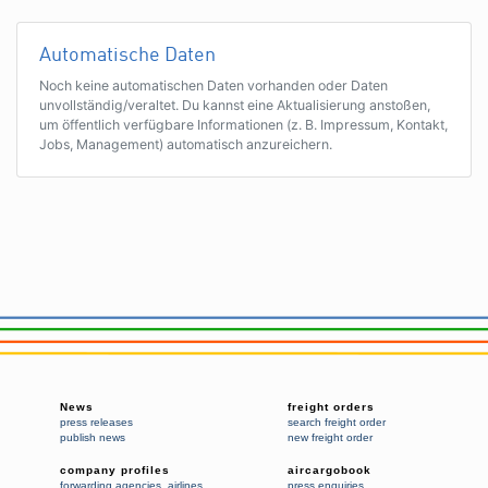
Automatische Daten
Noch keine automatischen Daten vorhanden oder Daten
unvollständig/veraltet. Du kannst eine Aktualisierung anstoßen,
um öffentlich verfügbare Informationen (z. B. Impressum, Kontakt,
Jobs, Management) automatisch anzureichern.
News
freight orders
press releases
search freight order
publish news
new freight order
company profiles
aircargobook
forwarding agencies
,
airlines
press enquiries