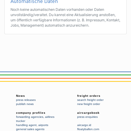
Automatische Daten
Noch keine automatischen Daten vorhanden oder Daten
unvollständig/veraltet. Du kannst eine Aktualisierung anstoßen,
um öffentlich verfügbare Informationen (z. B. Impressum, Kontakt,
Jobs, Management) automatisch anzureichern.
News
freight orders
press releases
search freight order
publish news
new freight order
company profiles
aircargobook
forwarding agencies
,
airlines
press enquiries
trucker
handling agent
,
airports
aircargo.id
general sales agents
floatyballon.com