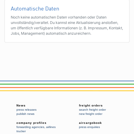
Automatische Daten
Noch keine automatischen Daten vorhanden oder Daten
unvollständig/veraltet. Du kannst eine Aktualisierung anstoßen,
um öffentlich verfügbare Informationen (z. B. Impressum, Kontakt,
Jobs, Management) automatisch anzureichern.
News
freight orders
press releases
search freight order
publish news
new freight order
company profiles
aircargobook
forwarding agencies
,
airlines
press enquiries
trucker