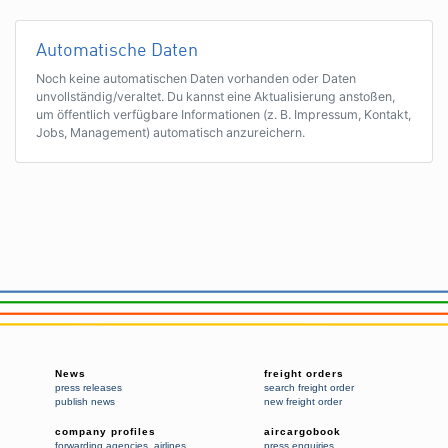
Automatische Daten
Noch keine automatischen Daten vorhanden oder Daten
unvollständig/veraltet. Du kannst eine Aktualisierung anstoßen,
um öffentlich verfügbare Informationen (z. B. Impressum, Kontakt,
Jobs, Management) automatisch anzureichern.
News
freight orders
press releases
search freight order
publish news
new freight order
company profiles
aircargobook
forwarding agencies
,
airlines
press enquiries