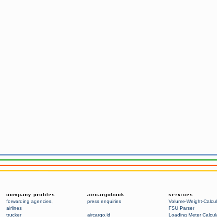
company profiles
aircargobook
services
forwarding agencies
,
press enquiries
Volume-Weight-Calcul
airlines
FSU Parser
trucker
aircargo.id
Loading Meter Calcul