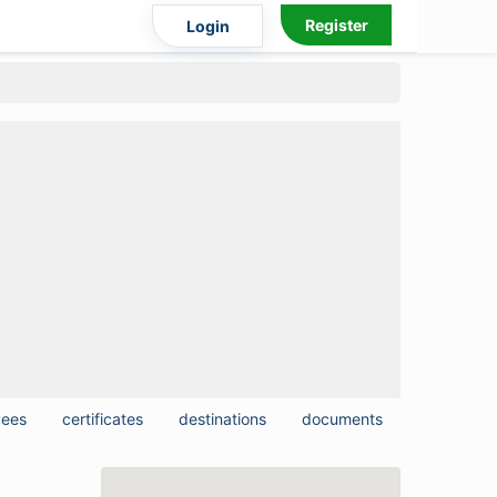
Register
Login
yees
certificates
destinations
documents