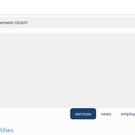
uerwein GmbH
services
news
emplo
lities