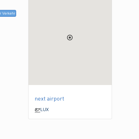
r Verkehr
next airport
LUX