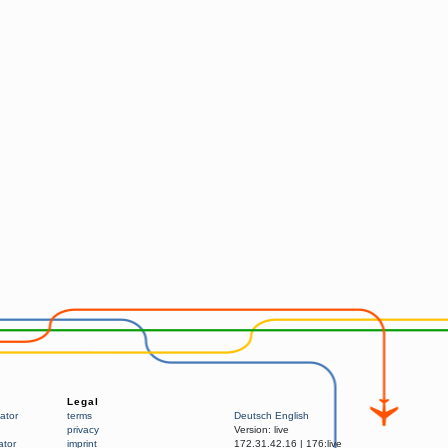
Legal
ator
terms
Deutsch
English
privacy
Version:
live
ator
imprint
172.31.42.16
|
176:live