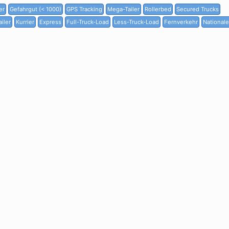
er
Gefahrgut (< 1000)
GPS Tracking
Mega-Tailer
Rollerbed
Secured Trucks
iler
Kurrier
Express
Full-Truck-Load
Less-Truck-Load
Fernverkehr
Nationale