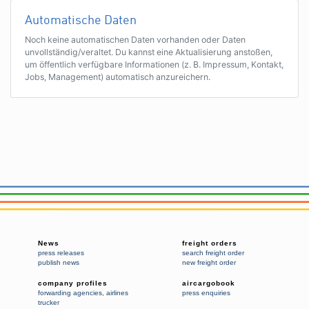
Automatische Daten
Noch keine automatischen Daten vorhanden oder Daten
unvollständig/veraltet. Du kannst eine Aktualisierung anstoßen,
um öffentlich verfügbare Informationen (z. B. Impressum, Kontakt,
Jobs, Management) automatisch anzureichern.
News
freight orders
press releases
search freight order
publish news
new freight order
company profiles
aircargobook
forwarding agencies
,
airlines
press enquiries
trucker