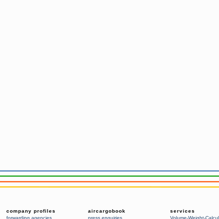
company profiles
aircargobook
services
forwarding agencies
,
press enquiries
Volume-Weight-Calcul