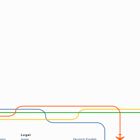
Legal
ator
terms
Deutsch
English